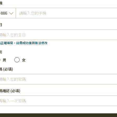
機
日
 請正確填寫，註冊成功後將無法修改
別
男
女
碼
(必填)
碼確認
(必填)