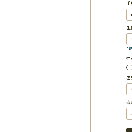
手
生
*
性
密
密