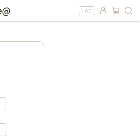
e@
TWD