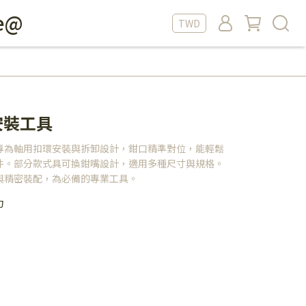
e@
TWD
 安裝工具
專為軸用扣環安裝與拆卸設計，鉗口精準對位，能輕鬆
件。部分款式具可換鉗嘴設計，適用多種尺寸與規格。
與精密裝配，為必備的專業工具。
力