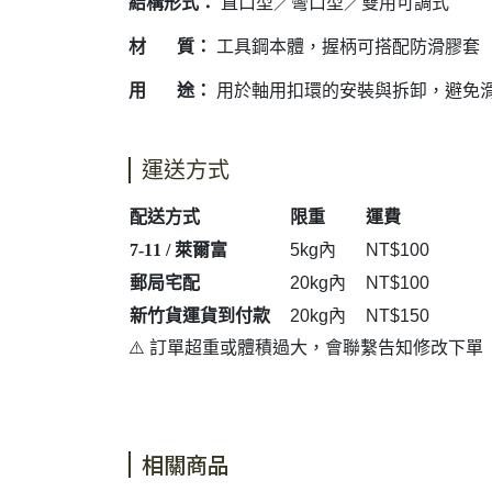
結構形式：
直口型／彎口型／雙用可調式
材 質：
工具鋼本體，握柄可搭配防滑膠套
用 途：
用於軸用扣環的安裝與拆卸，避免
運送方式
配送方式
限重
運費
7-11 / 萊爾富
5kg內
NT$100
郵局宅配
20kg內
NT$100
新竹貨運貨到付款
20kg內
NT$150
⚠️ 訂單超重或體積過大，會聯繫告知修改下單
相關商品