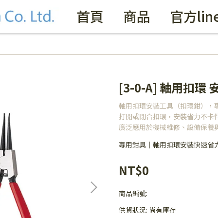
首頁
商品
官方lin
[3-0-A] 軸用扣環
軸用扣環安裝工具（扣環鉗），
打開或閉合扣環，安裝省力不卡
廣泛應用於機械維修、設備保養
專用鉗具｜軸用扣環安裝快速省
NT$0
商品編號:
供貨狀況:
尚有庫存