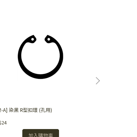
-2-A] 染黑 R型扣環 (孔用)
[3-2-B] 白鐵 
$24
NT$40
加入購物車